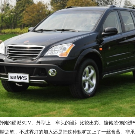
带刚的硬派SUV。外型上，车头的设计比较出彩。镀铬装饰的进
睛之笔，不过雾灯的加入还是把这种粗犷加上了一丝含蓄。非承