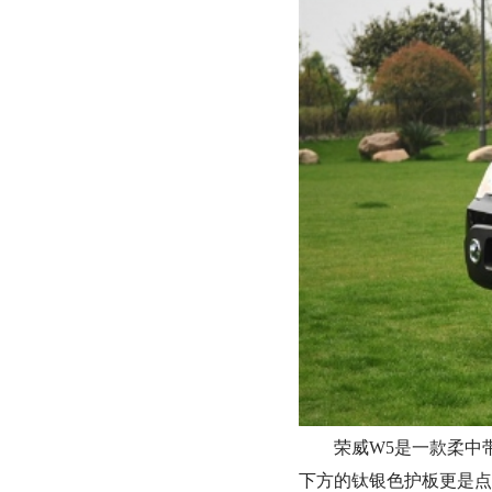
荣威W5是一款柔中
下方的钛银色护板更是点